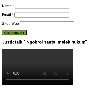
Nama
*
Email
*
Situs Web
Justictalk ” Ngobrol santai melek hukum”