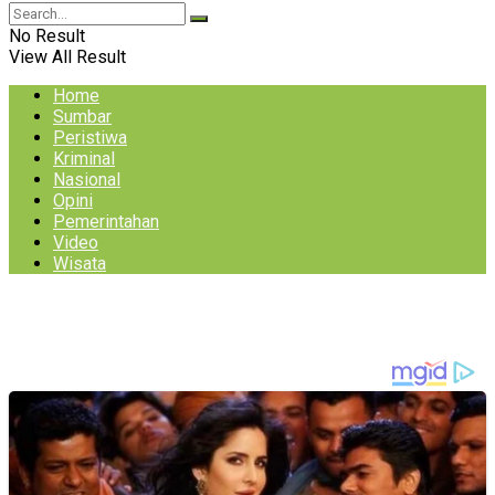
No Result
View All Result
Home
Sumbar
Peristiwa
Kriminal
Nasional
Opini
Pemerintahan
Video
Wisata