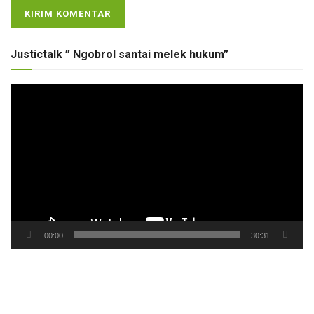
Justictalk ” Ngobrol santai melek hukum”
Pemutar
Video
00:00
30:31