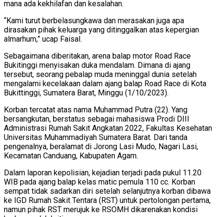
mana ada kekhilafan dan kesalahan.
“Kami turut berbelasungkawa dan merasakan juga apa
dirasakan pihak keluarga yang ditinggalkan atas kepergian
almarhum,” ucap Faisal.
Sebagaimana diberitakan, arena balap motor Road Race
Bukitinggi menyisakan duka mendalam. Dimana di ajang
tersebut, seorang pebalap muda meninggal dunia setelah
mengalami kecelakaan dalam ajang balap Road Race di Kota
Bukittinggi, Sumatera Barat, Minggu (1/10/2023).
Korban tercatat atas nama Muhammad Putra (22). Yang
bersangkutan, berstatus sebagai mahasiswa Prodi DIII
Administrasi Rumah Sakit Angkatan 2022, Fakultas Kesehatan
Universitas Muhammadiyah Sumatera Barat. Dari tanda
pengenalnya, beralamat di Jorong Lasi Mudo, Nagari Lasi,
Kecamatan Canduang, Kabupaten Agam.
Dalam laporan kepolisian, kejadian terjadi pada pukul 11.20
WIB pada ajang balap kelas matic pemula 110 cc. Korban
sempat tidak sadarkan diri setelah selanjutnya korban dibawa
ke IGD Rumah Sakit Tentara (RST) untuk pertolongan pertama,
namun pihak RST merujuk ke RSOMH dikarenakan kondisi