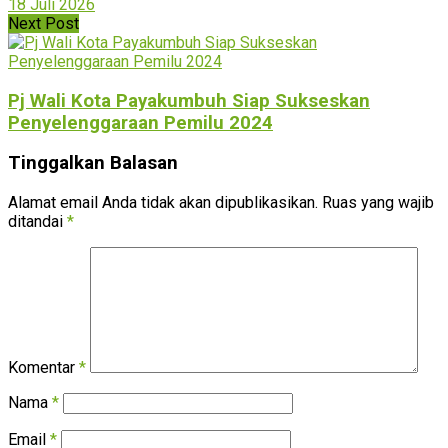
18 Juli 2026
Next Post
Pj Wali Kota Payakumbuh Siap Sukseskan
Penyelenggaraan Pemilu 2024
Tinggalkan Balasan
Alamat email Anda tidak akan dipublikasikan.
Ruas yang wajib
ditandai
*
Komentar
*
Nama
*
Email
*