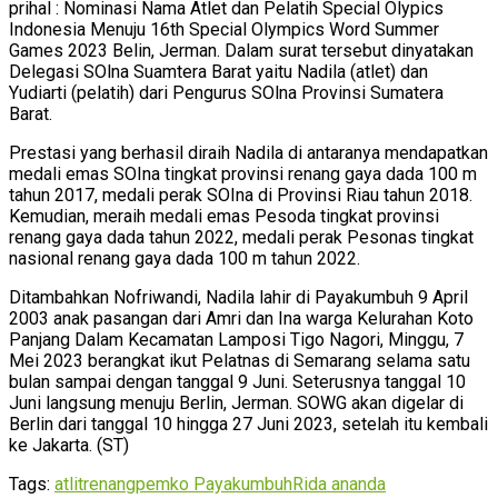
prihal : Nominasi Nama Atlet dan Pelatih Special Olypics
Indonesia Menuju 16th Special Olympics Word Summer
Games 2023 Belin, Jerman. Dalam surat tersebut dinyatakan
Delegasi SOlna Suamtera Barat yaitu Nadila (atlet) dan
Yudiarti (pelatih) dari Pengurus SOlna Provinsi Sumatera
Barat.
Prestasi yang berhasil diraih Nadila di antaranya mendapatkan
medali emas SOIna tingkat provinsi renang gaya dada 100 m
tahun 2017, medali perak SOIna di Provinsi Riau tahun 2018.
Kemudian, meraih medali emas Pesoda tingkat provinsi
renang gaya dada tahun 2022, medali perak Pesonas tingkat
nasional renang gaya dada 100 m tahun 2022.
Ditambahkan Nofriwandi, Nadila lahir di Payakumbuh 9 April
2003 anak pasangan dari Amri dan Ina warga Kelurahan Koto
Panjang Dalam Kecamatan Lamposi Tigo Nagori, Minggu, 7
Mei 2023 berangkat ikut Pelatnas di Semarang selama satu
bulan sampai dengan tanggal 9 Juni. Seterusnya tanggal 10
Juni langsung menuju Berlin, Jerman. SOWG akan digelar di
Berlin dari tanggal 10 hingga 27 Juni 2023, setelah itu kembali
ke Jakarta. (ST)
Tags:
atlitrenang
pemko Payakumbuh
Rida ananda