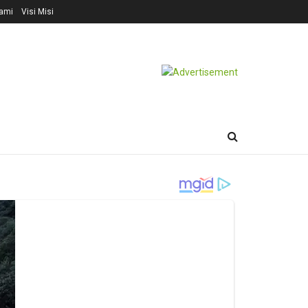
ami
Visi Misi