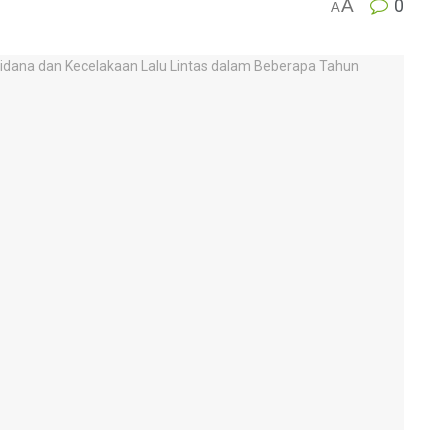
A
0
A