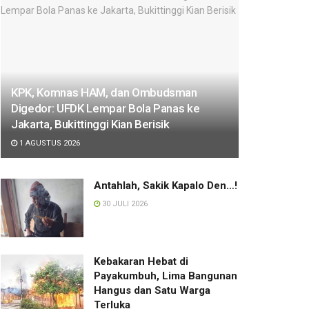
KPK, Komnas HAM, dan Ombudsman
Digedor: UFDK Lempar Bola Panas ke
Jakarta, Bukittinggi Kian Berisik
1 AGUSTUS 2026
Antahlah, Sakik Kapalo Den…!
30 JULI 2026
Kebakaran Hebat di
Payakumbuh, Lima Bangunan
Hangus dan Satu Warga
Terluka