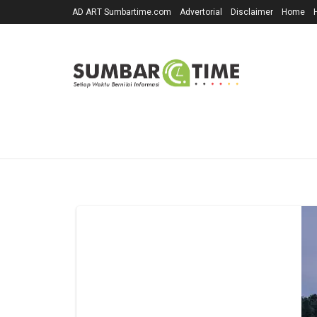
AD ART Sumbartime.com
Advertorial
Disclaimer
Home