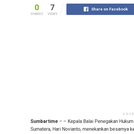
0
7
Share on Facebook
SHARES
VIEWS
ADV
Sumbartime
– – Kepala Balai Penegakan Hukum 
Sumatera, Hari Novianto, menekankan besarnya ke