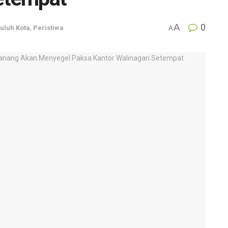
A
0
uluh Kota
,
Peristiwa
A