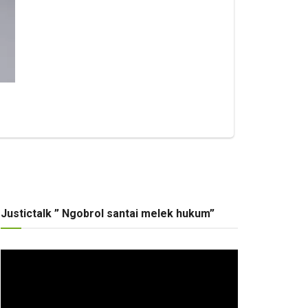
Justictalk ” Ngobrol santai melek hukum”
Pemutar
Video