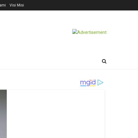
ami
Visi Misi