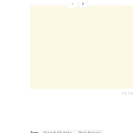
ADV
Tags:
Kisruh 50 Kota
Wali Nagari