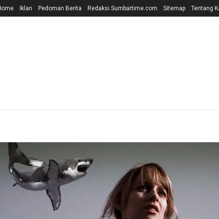
Home
Iklan
Pedoman Berita
Redaksi Sumbartime.com
Sitemap
Tentang K