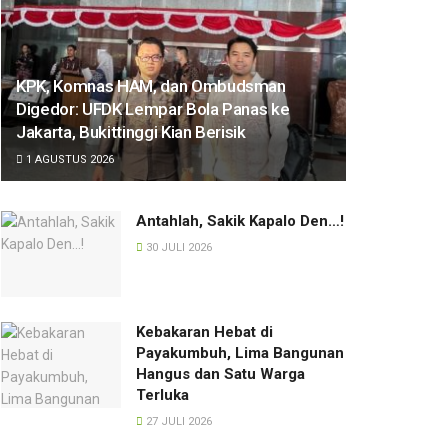
KPK, Komnas HAM, dan Ombudsman
Digedor: UFDK Lempar Bola Panas ke
Jakarta, Bukittinggi Kian Berisik
1 AGUSTUS 2026
Antahlah, Sakik Kapalo Den…!
30 JULI 2026
Kebakaran Hebat di
Payakumbuh, Lima Bangunan
Hangus dan Satu Warga
Terluka
27 JULI 2026