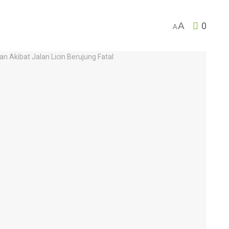
A
0
A