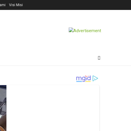
ami
Visi Misi