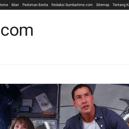
Home
Iklan
Pedoman Berita
Redaksi Sumbartime.com
Sitemap
Tentang K