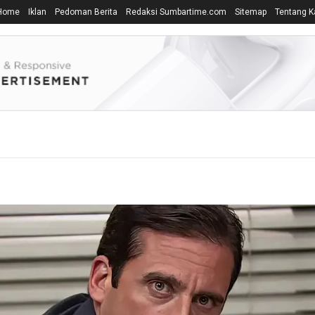
Home
Iklan
Pedoman Berita
Redaksi Sumbartime.com
Sitemap
Tentang K