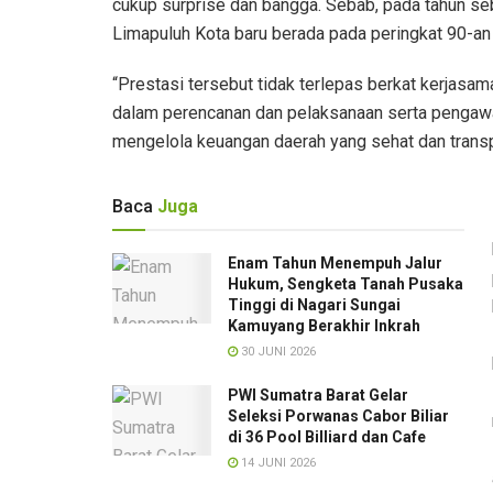
cukup surprise dan bangga. Sebab, pada tahun se
Limapuluh Kota baru berada pada peringkat 90-an d
“Prestasi tersebut tidak terlepas berkat kerjasa
dalam perencanan dan pelaksanaan serta pengawa
mengelola keuangan daerah yang sehat dan trans
Baca
Juga
Enam Tahun Menempuh Jalur
Hukum, Sengketa Tanah Pusaka
Tinggi di Nagari Sungai
Kamuyang Berakhir Inkrah
30 JUNI 2026
PWI Sumatra Barat Gelar
Seleksi Porwanas Cabor Biliar
di 36 Pool Billiard dan Cafe‎
14 JUNI 2026