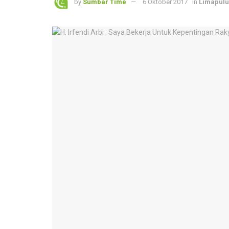
by
Sumbar Time
6 Oktober 2017
in
Limapulu