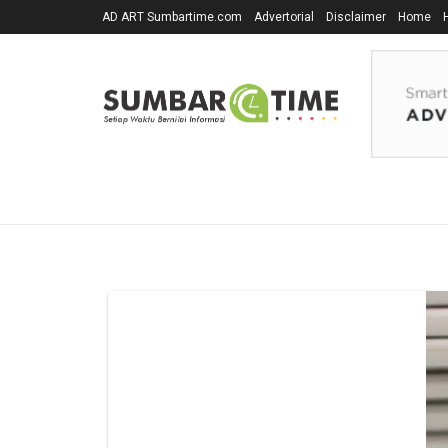
AD ART Sumbartime.com
Advertorial
Disclaimer
Home