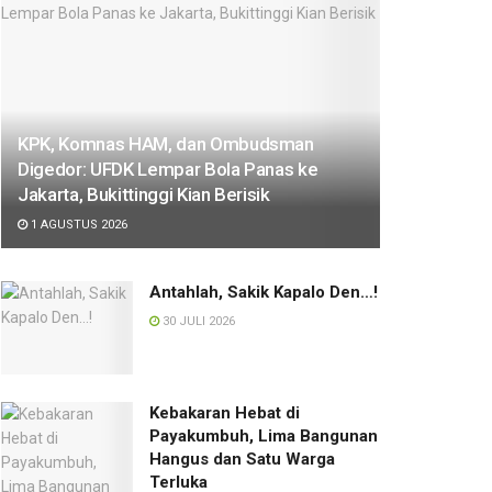
KPK, Komnas HAM, dan Ombudsman
Digedor: UFDK Lempar Bola Panas ke
Jakarta, Bukittinggi Kian Berisik
1 AGUSTUS 2026
Antahlah, Sakik Kapalo Den…!
30 JULI 2026
Kebakaran Hebat di
Payakumbuh, Lima Bangunan
Hangus dan Satu Warga
Terluka