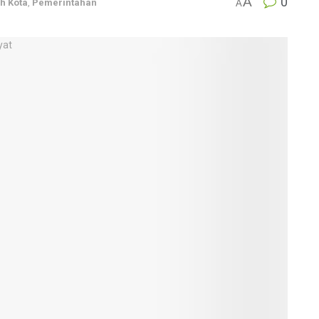
A
0
h Kota
,
Pemerintahan
A