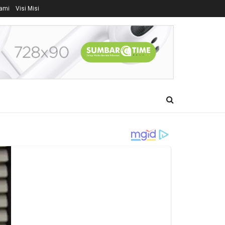
ami
Visi Misi