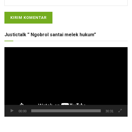
Justictalk ” Ngobrol santai melek hukum”
Pemutar
Video
00:00
30:31