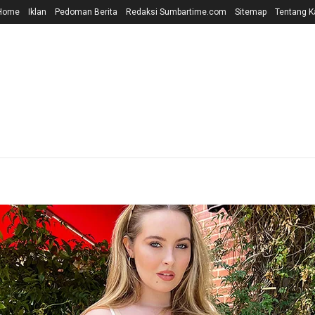
Home
Iklan
Pedoman Berita
Redaksi Sumbartime.com
Sitemap
Tentang K