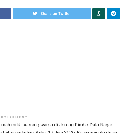
Share on Twitter
ERTISEMENT
umah milik seorang warga di Jorong Rimbo Data Nagari
rbakar pada hari Rabu, 17 Juni 2026. Kebakaran itu dipicu