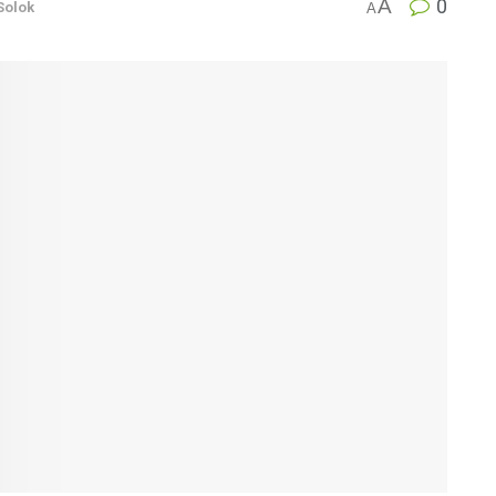
A
0
Solok
A