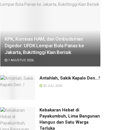
KPK, Komnas HAM, dan Ombudsman
Digedor: UFDK Lempar Bola Panas ke
Jakarta, Bukittinggi Kian Berisik
1 AGUSTUS 2026
Antahlah, Sakik Kapalo Den…!
30 JULI 2026
Kebakaran Hebat di
Payakumbuh, Lima Bangunan
Hangus dan Satu Warga
Terluka