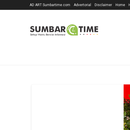
AD ART Sumbartime.com
Advertorial
Disclaimer
Home