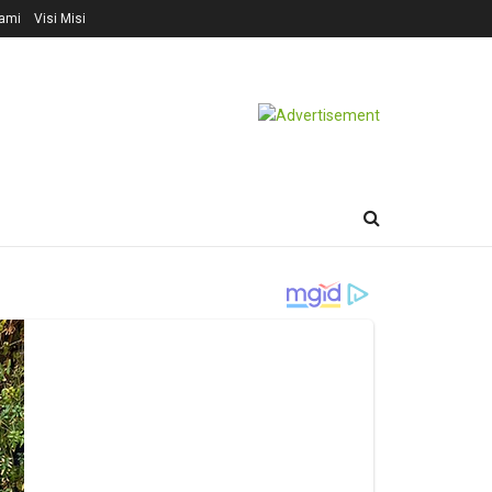
ami
Visi Misi