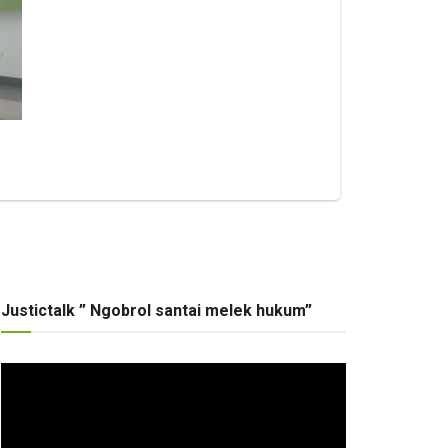
Justictalk ” Ngobrol santai melek hukum”
Pemutar
Video