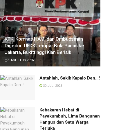
KPK, Komnas HAM, dan Ombudsman
Digedor: UFDK Lempar Bola Panas ke
Jakarta, Bukittinggi Kian Berisik
1 AGUSTUS 2026
Antahlah, Sakik Kapalo Den…!
30 JULI 2026
Kebakaran Hebat di
Payakumbuh, Lima Bangunan
Hangus dan Satu Warga
Terluka