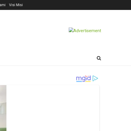
ami
Visi Misi