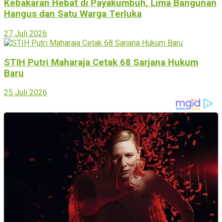
Kebakaran Hebat di Payakumbuh, Lima Bangunan
Hangus dan Satu Warga Terluka
27 Juli 2026
STIH Putri Maharaja Cetak 68 Sarjana Hukum
Baru
25 Juli 2026