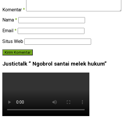
Komentar
*
Nama
*
Email
*
Situs Web
Justictalk ” Ngobrol santai melek hukum”