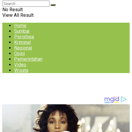
No Result
View All Result
Home
Sumbar
Peristiwa
Kriminal
Nasional
Opini
Pemerintahan
Video
Wisata