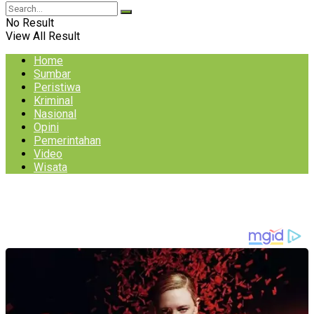
No Result
View All Result
Home
Sumbar
Peristiwa
Kriminal
Nasional
Opini
Pemerintahan
Video
Wisata