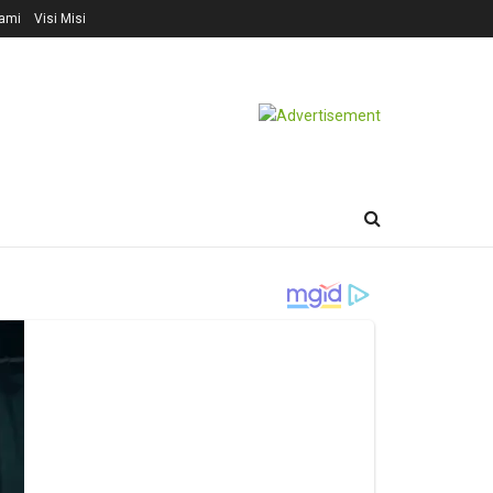
ami
Visi Misi