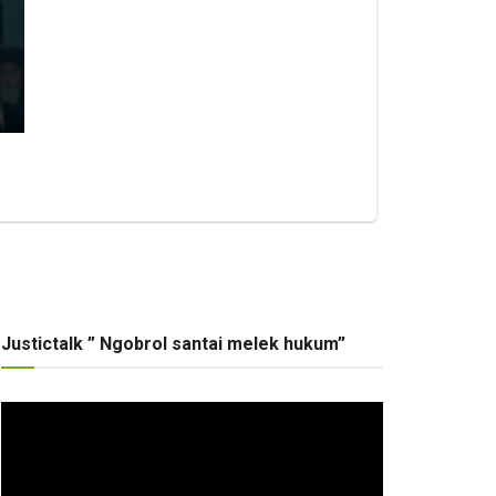
Justictalk ” Ngobrol santai melek hukum”
Pemutar
Video