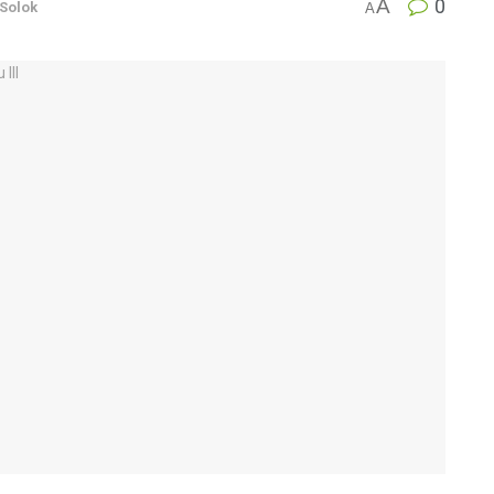
A
0
Solok
A