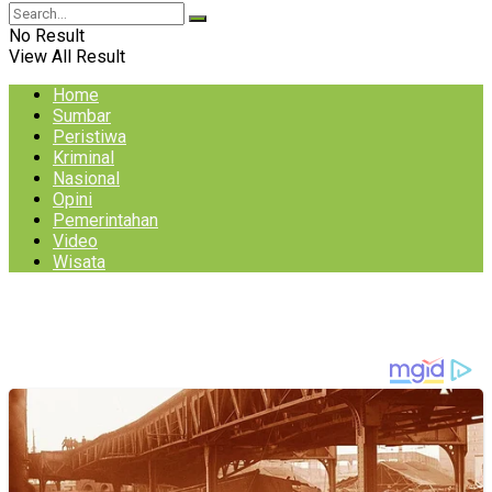
No Result
View All Result
Home
Sumbar
Peristiwa
Kriminal
Nasional
Opini
Pemerintahan
Video
Wisata