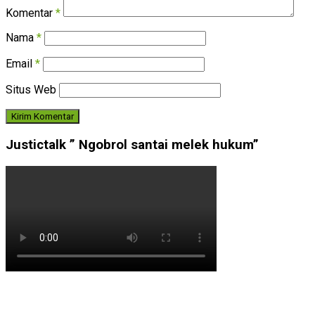
Komentar
*
Nama
*
Email
*
Situs Web
Justictalk ” Ngobrol santai melek hukum”