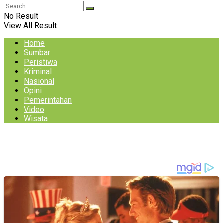
No Result
View All Result
Home
Sumbar
Peristiwa
Kriminal
Nasional
Opini
Pemerintahan
Video
Wisata