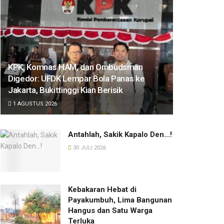
KPK, Komnas HAM, dan Ombudsman
Digedor: UFDK Lempar Bola Panas ke
Jakarta, Bukittinggi Kian Berisik
1 AGUSTUS 2026
Antahlah, Sakik Kapalo Den…!
30 JULI 2026
Kebakaran Hebat di
Payakumbuh, Lima Bangunan
Hangus dan Satu Warga
Terluka