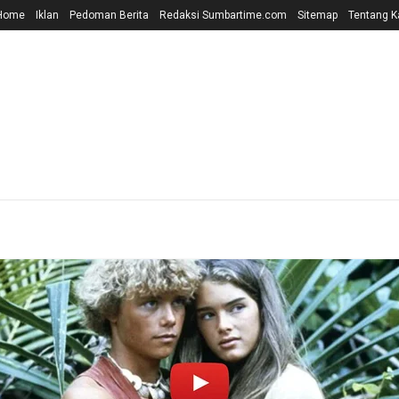
Home
Iklan
Pedoman Berita
Redaksi Sumbartime.com
Sitemap
Tentang K