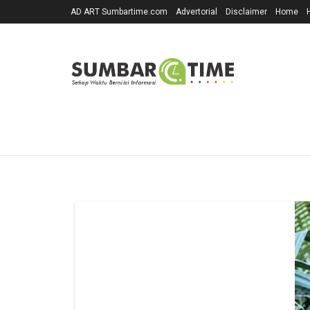
AD ART Sumbartime.com
Advertorial
Disclaimer
Home