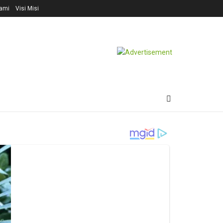
ami
Visi Misi