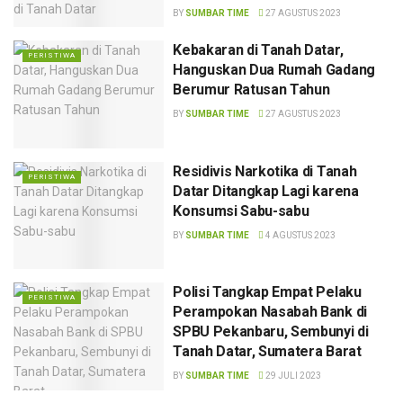
BY
SUMBAR TIME
27 AGUSTUS 2023
Kebakaran di Tanah Datar,
PERISTIWA
Hanguskan Dua Rumah Gadang
Berumur Ratusan Tahun
BY
SUMBAR TIME
27 AGUSTUS 2023
Residivis Narkotika di Tanah
PERISTIWA
Datar Ditangkap Lagi karena
Konsumsi Sabu-sabu
BY
SUMBAR TIME
4 AGUSTUS 2023
Polisi Tangkap Empat Pelaku
PERISTIWA
Perampokan Nasabah Bank di
SPBU Pekanbaru, Sembunyi di
Tanah Datar, Sumatera Barat
BY
SUMBAR TIME
29 JULI 2023