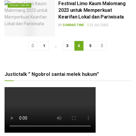
Festival Limo Kaum Malomang
TANAH DATAR
2023 untuk Memperkuat
Kearifan Lokal dan Pariwisata
BY
SUMBAR TIME
23 JULI 2023
1
…
3
4
5
Justictalk ” Ngobrol santai melek hukum”