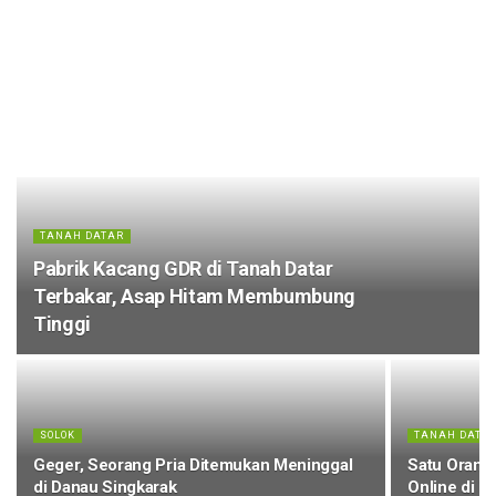
TANAH DATAR
Pabrik Kacang GDR di Tanah Datar
Terbakar, Asap Hitam Membumbung
Tinggi
SOLOK
TANAH DATA
Geger, Seorang Pria Ditemukan Meninggal
Satu Orang
di Danau Singkarak
Online di T