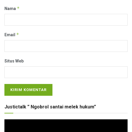
*
Nama
*
Email
Situs Web
Justictalk ” Ngobrol santai melek hukum”
Pemutar
Video