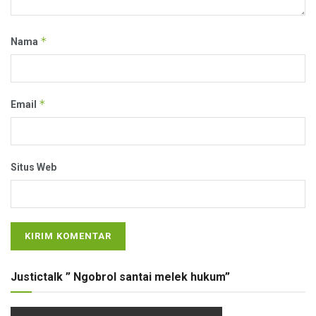
*
Nama
*
Email
Situs Web
Justictalk ” Ngobrol santai melek hukum”