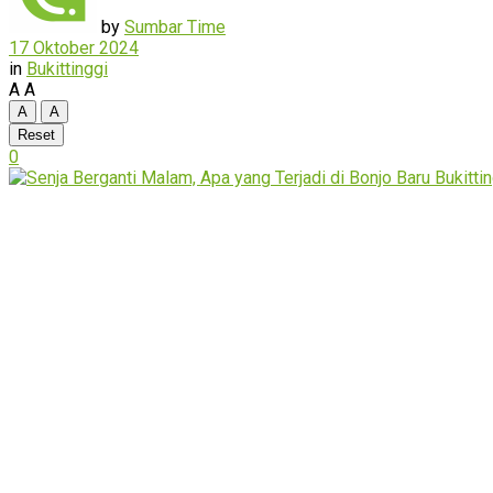
by
Sumbar Time
17 Oktober 2024
in
Bukittinggi
A
A
A
A
Reset
0