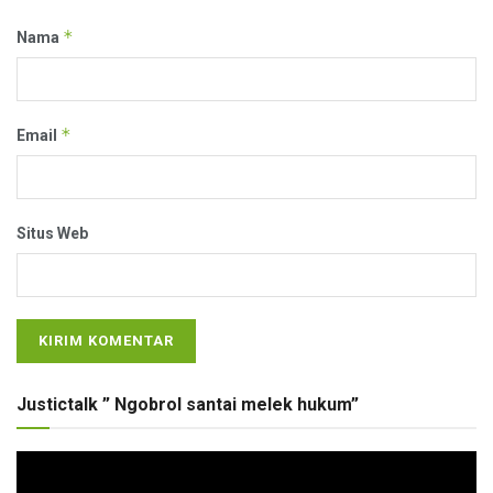
*
Nama
*
Email
Situs Web
Justictalk ” Ngobrol santai melek hukum”
Pemutar
Video