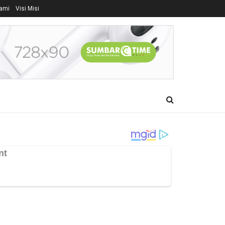
ami
Visi Misi