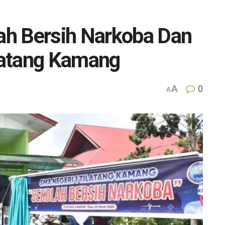
h Bersih Narkoba Dan
latang Kamang
A
0
A