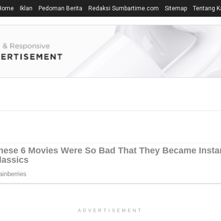
Home
Iklan
Pedoman Berita
Redaksi Sumbartime.com
Sitemap
Tentang K
ADVERTISEMENT