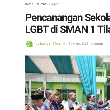
Home
Sumbar
Agam
Pencanangan Sekola
LGBT di SMAN 1 Ti
by
Sumbar Time
31 Maret 2023
in
Agam