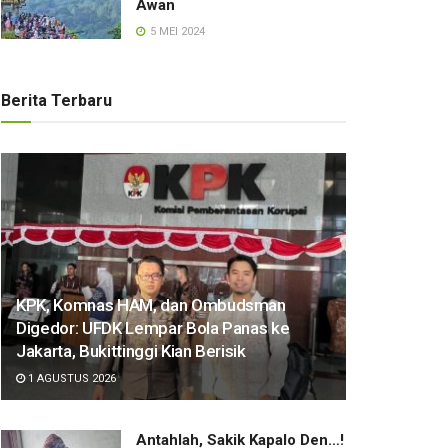
Awan
5 MEI 2024
Berita Terbaru
KPK, Komnas HAM, dan Ombudsman
Digedor: UFDK Lempar Bola Panas ke
Jakarta, Bukittinggi Kian Berisik
1 AGUSTUS 2026
Antahlah, Sakik Kapalo Den…!