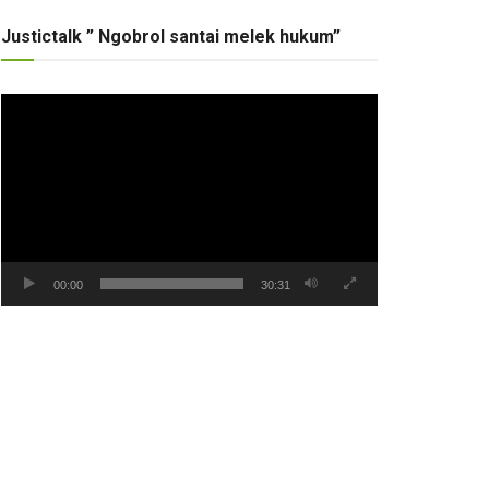
Justictalk ” Ngobrol santai melek hukum”
Pemutar
Video
00:00
30:31