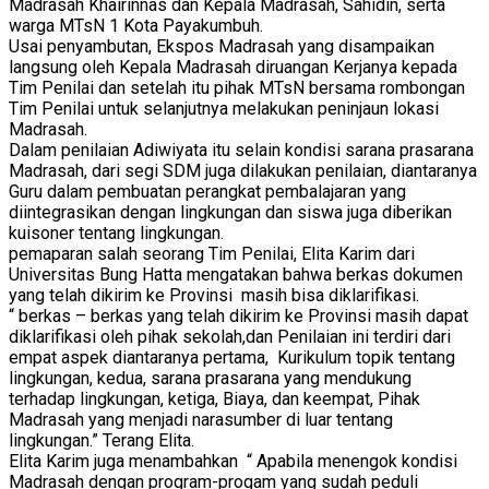
Madrasah Khairinnas dan Kepala Madrasah, Sahidin, serta
warga MTsN 1 Kota Payakumbuh.
Usai penyambutan, Ekspos Madrasah yang disampaikan
langsung oleh Kepala Madrasah diruangan Kerjanya kepada
Tim Penilai dan setelah itu pihak MTsN bersama rombongan
Tim Penilai untuk selanjutnya melakukan peninjaun lokasi
Madrasah.
Dalam penilaian Adiwiyata itu selain kondisi sarana prasarana
Madrasah, dari segi SDM juga dilakukan penilaian, diantaranya
Guru dalam pembuatan perangkat pembalajaran yang
diintegrasikan dengan lingkungan dan siswa juga diberikan
kuisoner tentang lingkungan.
pemaparan salah seorang Tim Penilai, Elita Karim dari
Universitas Bung Hatta mengatakan bahwa berkas dokumen
yang telah dikirim ke Provinsi masih bisa diklarifikasi.
“ berkas – berkas yang telah dikirim ke Provinsi masih dapat
diklarifikasi oleh pihak sekolah,dan Penilaian ini terdiri dari
empat aspek diantaranya pertama, Kurikulum topik tentang
lingkungan, kedua, sarana prasarana yang mendukung
terhadap lingkungan, ketiga, Biaya, dan keempat, Pihak
Madrasah yang menjadi narasumber di luar tentang
lingkungan.” Terang Elita.
Elita Karim juga menambahkan “ Apabila menengok kondisi
Madrasah dengan program-progam yang sudah peduli