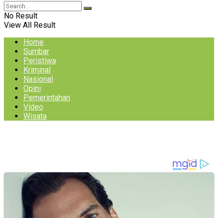
No Result
View All Result
Home
Sumbar
Peristiwa
Kriminal
Nasional
Opini
Pemerintahan
Video
Wisata