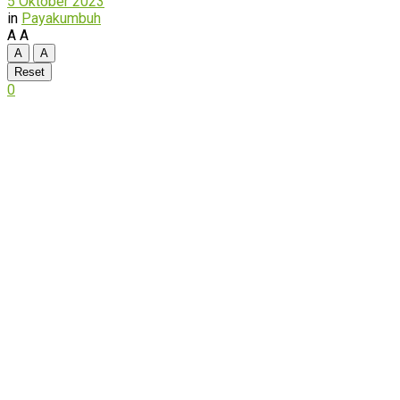
5 Oktober 2023
in
Payakumbuh
A
A
A
A
Reset
0