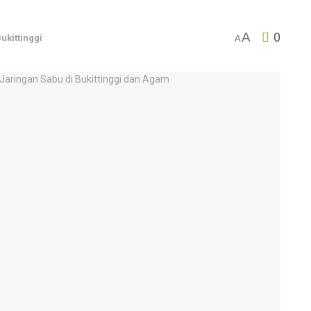
A
0
ukittinggi
A