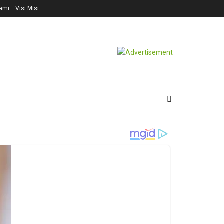
ami
Visi Misi