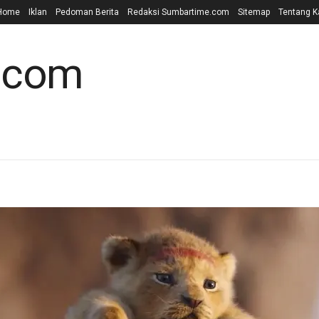
Home
Iklan
Pedoman Berita
Redaksi Sumbartime.com
Sitemap
Tentang K