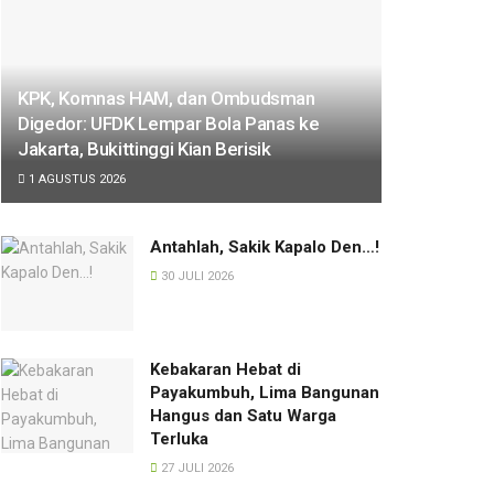
KPK, Komnas HAM, dan Ombudsman
Digedor: UFDK Lempar Bola Panas ke
Jakarta, Bukittinggi Kian Berisik
1 AGUSTUS 2026
Antahlah, Sakik Kapalo Den…!
30 JULI 2026
Kebakaran Hebat di
Payakumbuh, Lima Bangunan
Hangus dan Satu Warga
Terluka
27 JULI 2026