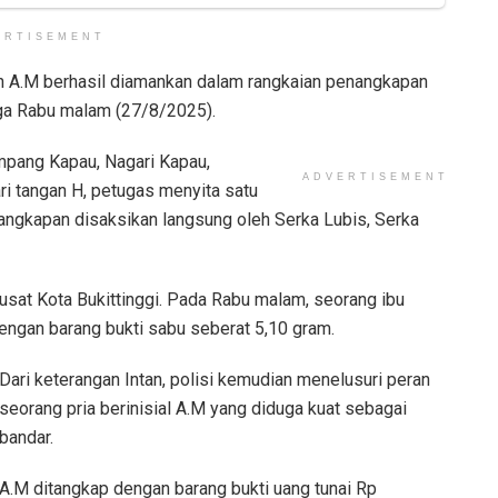
ERTISEMENT
 dan A.M berhasil diamankan dalam rangkaian penangkapan
ga Rabu malam (27/8/2025).
mpang Kapau, Nagari Kapau,
ADVERTISEMENT
i tangan H, petugas menyita satu
angkapan disaksikan langsung oleh Serka Lubis, Serka
sat Kota Bukittinggi. Pada Rabu malam, seorang ibu
 dengan barang bukti sabu seberat 5,10 gram.
Dari keterangan Intan, polisi kemudian menelusuri peran
seorang pria berinisial A.M yang diduga kuat sebagai
bandar.
A.M ditangkap dengan barang bukti uang tunai Rp