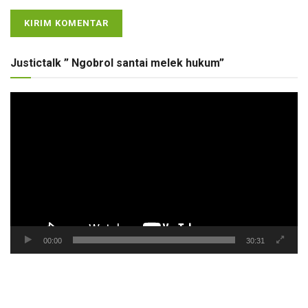
Justictalk ” Ngobrol santai melek hukum”
Pemutar
Video
00:00
30:31