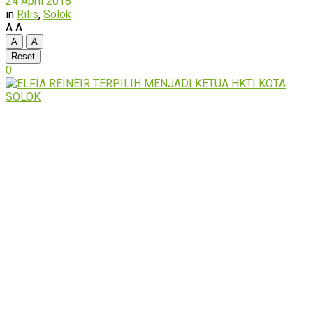
24 April 2018
in
Rilis
,
Solok
A
A
A
A
Reset
0