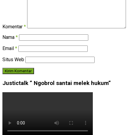
Komentar
*
Nama
*
Email
*
Situs Web
Justictalk ” Ngobrol santai melek hukum”