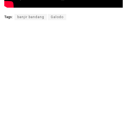
Tags:
banjir bandang
Galodo