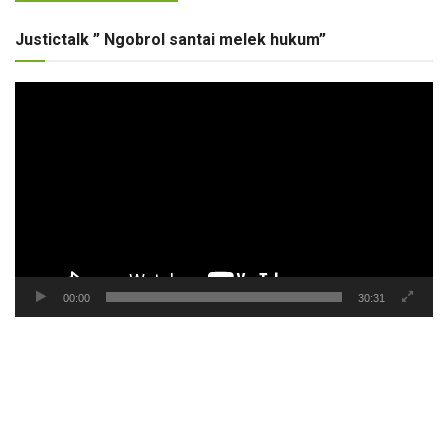
Justictalk ” Ngobrol santai melek hukum”
Pemutar
Video
00:00
30:31