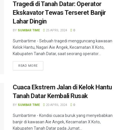
Tragedi di Tanah Datar: Operator
Ekskavator Tewas Terseret Banjir
Lahar Dingin
BY
SUMBAR TIME
25 APRIL 2024
0
Sumbartime - Sebuah tragedi mengguncang kawasan
Kelok Hantu, Nagari Aie Angek, Kecamatan X Koto,
Kabupaten Tanah Datar, saat seorang operator...
READ MORE
Cuaca Ekstrem Jalan di Kelok Hantu
Tanah Datar Kembali Rusak
BY
SUMBAR TIME
20 APRIL 2024
0
Sumbartime - Kondisi cuaca buruk yang menyebabkan
banjir di kawasan Aie Angek, Kecamatan X Koto,
Kabupaten Tanah Datar pada Jumat...