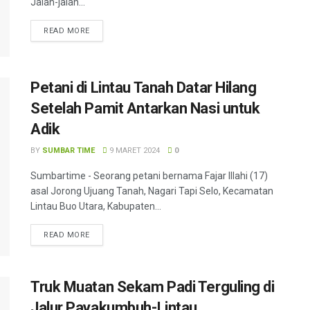
Jalan-jalan...
READ MORE
Petani di Lintau Tanah Datar Hilang
Setelah Pamit Antarkan Nasi untuk
Adik
BY
SUMBAR TIME
9 MARET 2024
0
Sumbartime - Seorang petani bernama Fajar Illahi (17)
asal Jorong Ujuang Tanah, Nagari Tapi Selo, Kecamatan
Lintau Buo Utara, Kabupaten...
READ MORE
Truk Muatan Sekam Padi Terguling di
Jalur Payakumbuh-Lintau