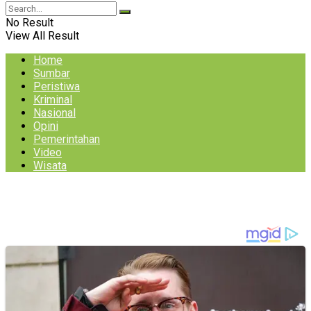
No Result
View All Result
Home
Sumbar
Peristiwa
Kriminal
Nasional
Opini
Pemerintahan
Video
Wisata