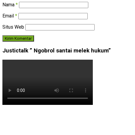
Nama
*
Email
*
Situs Web
Justictalk ” Ngobrol santai melek hukum”