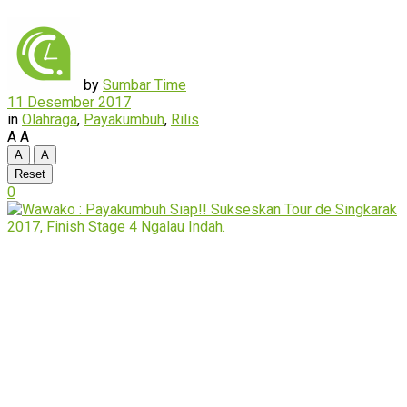
by
Sumbar Time
11 Desember 2017
in
Olahraga
,
Payakumbuh
,
Rilis
A
A
A
A
Reset
0