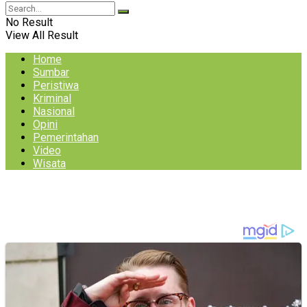
No Result
View All Result
Home
Sumbar
Peristiwa
Kriminal
Nasional
Opini
Pemerintahan
Video
Wisata