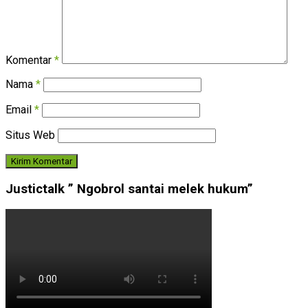
Komentar
*
Nama
*
Email
*
Situs Web
Justictalk ” Ngobrol santai melek hukum”