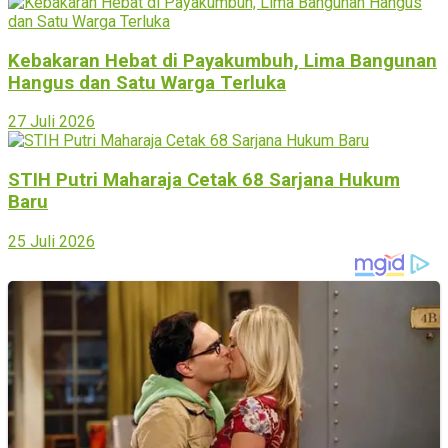
Kebakaran Hebat di Payakumbuh, Lima Bangunan
Hangus dan Satu Warga Terluka
27 Juli 2026
STIH Putri Maharaja Cetak 68 Sarjana Hukum
Baru
25 Juli 2026