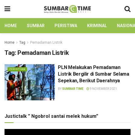
HOME
SUMBAR
PERISTIWA
KRIMINAL
NASION
Home
Tag
Pemadaman Listrik
Tag:
Pemadaman Listrik
PLN Melakukan Pemadaman
PERISTIWA
Listrik Bergilir di Sumbar Selama
Sepekan, Berikut Daerahnya
BY
SUMBAR TIME
9 NOVEMBER 2021
Justictalk ” Ngobrol santai melek hukum”
Pemutar