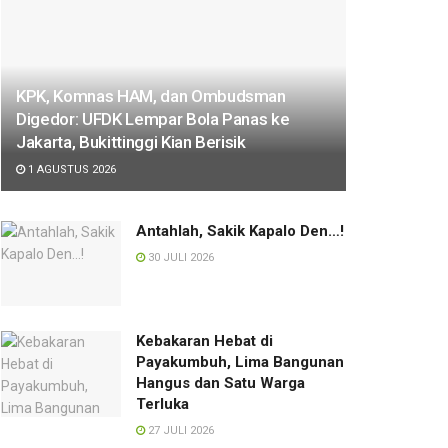
KPK, Komnas HAM, dan Ombudsman
Digedor: UFDK Lempar Bola Panas ke
Jakarta, Bukittinggi Kian Berisik
1 AGUSTUS 2026
Antahlah, Sakik Kapalo Den…!
30 JULI 2026
Kebakaran Hebat di
Payakumbuh, Lima Bangunan
Hangus dan Satu Warga
Terluka
27 JULI 2026