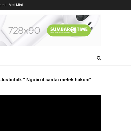
ami
Visi Misi
Justictalk ” Ngobrol santai melek hukum”
Pemutar
Video