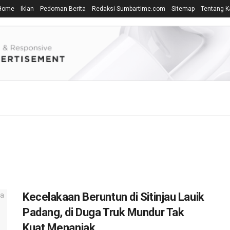
Home
Iklan
Pedoman Berita
Redaksi Sumbartime.com
Sitemap
Tentang K
Kecelakaan Beruntun di Sitinjau Lauik
Padang, di Duga Truk Mundur Tak
Kuat Menanjak