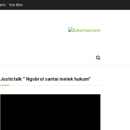
ami
Visi Misi
Justictalk ” Ngobrol santai melek hukum”
Pemutar
Video