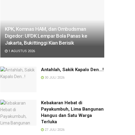
KPK, Komnas HAM, dan Ombudsman
Digedor: UFDK Lempar Bola Panas ke
Jakarta, Bukittinggi Kian Berisik
1 AGUSTUS 2026
Antahlah, Sakik Kapalo Den…!
30 JULI 2026
Kebakaran Hebat di
Payakumbuh, Lima Bangunan
Hangus dan Satu Warga
Terluka
27 JULI 2026