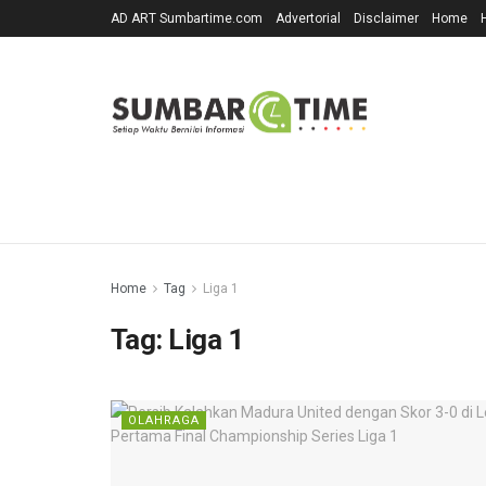
AD ART Sumbartime.com
Advertorial
Disclaimer
Home
Home
Tag
Liga 1
Tag:
Liga 1
OLAHRAGA