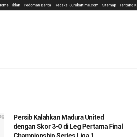
Home
Iklan
Pedoman Berita
Redaksi Sumbartime.com
Sitemap
Tentang K
Persib Kalahkan Madura United
dengan Skor 3-0 di Leg Pertama Final
Championship Series Liga 1