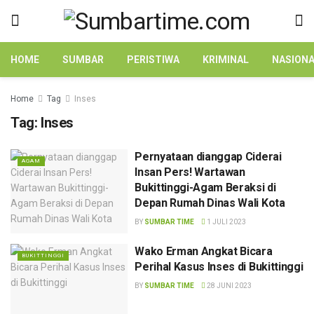
HOME
SUMBAR
PERISTIWA
KRIMINAL
NASION
Home
Tag
Inses
Tag:
Inses
Pernyataan dianggap Ciderai
AGAM
Insan Pers! Wartawan
Bukittinggi-Agam Beraksi di
Depan Rumah Dinas Wali Kota
BY
SUMBAR TIME
1 JULI 2023
Wako Erman Angkat Bicara
BUKITTINGGI
Perihal Kasus Inses di Bukittinggi
BY
SUMBAR TIME
28 JUNI 2023