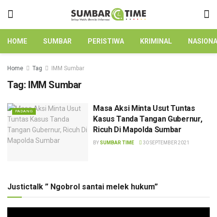
HOME
SUMBAR
PERISTIWA
KRIMINAL
NASION
Home
Tag
IMM Sumbar
Tag:
IMM Sumbar
Masa Aksi Minta Usut Tuntas
PADANG
Kasus Tanda Tangan Gubernur,
Ricuh Di Mapolda Sumbar
BY
SUMBAR TIME
30 SEPTEMBER 2021
Justictalk ” Ngobrol santai melek hukum”
Pemutar