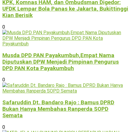
KPK, Komnas HAM, dan Ombudsman Digedor:
UFDK Lempar Bola Panas ke Jakarta, Bukittinggi
Kian Berisik
0
Musda DPD PAN Payakumbuh,Empat Nama
Diputuskan DPW Menjadi Pimpinan Pengurus
DPD PAN Kota Payakumbuh
0
Safaruddin Dt. Bandaro Rajo : Bamus DPRD
Bukan Hanya Membahas Ranperda SOPD
Semata
0