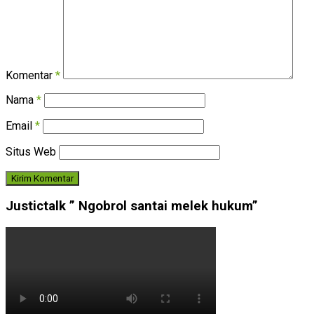
Komentar
*
Nama
*
Email
*
Situs Web
Justictalk ” Ngobrol santai melek hukum”