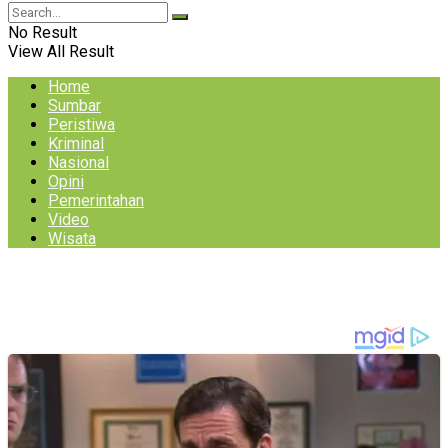
No Result
View All Result
Home
Sumbar
Peristiwa
Kriminal
Nasional
Opini
Pemerintahan
Video
Wisata