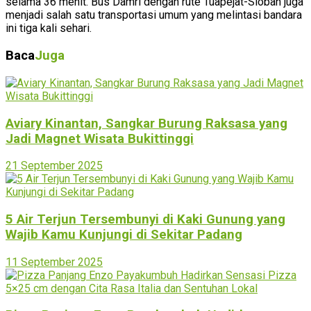
selama 36 menit. Bus Damri dengan rute Tuapejat-Sioban juga
menjadi salah satu transportasi umum yang melintasi bandara
ini tiga kali sehari.
Baca
Juga
Aviary Kinantan, Sangkar Burung Raksasa yang
Jadi Magnet Wisata Bukittinggi
21 September 2025
5 Air Terjun Tersembunyi di Kaki Gunung yang
Wajib Kamu Kunjungi di Sekitar Padang
11 September 2025