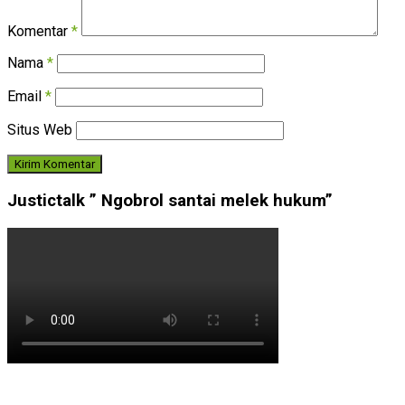
Komentar
*
Nama
*
Email
*
Situs Web
Justictalk ” Ngobrol santai melek hukum”