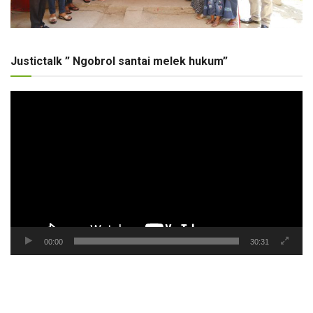
Justictalk ” Ngobrol santai melek hukum”
Pemutar
Video
00:00
30:31