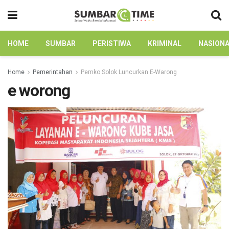
HOME
SUMBAR
PERISTIWA
KRIMINAL
NASION
Home
Pemerintahan
Pemko Solok Luncurkan E-Warong
e worong