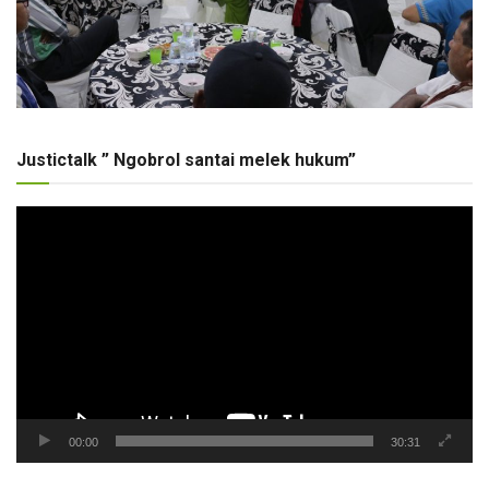
Justictalk ” Ngobrol santai melek hukum”
Pemutar
Video
00:00
30:31