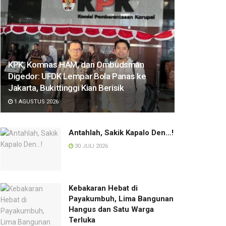
KPK, Komnas HAM, dan Ombudsman
Digedor: UFDK Lempar Bola Panas ke
Jakarta, Bukittinggi Kian Berisik
1 AGUSTUS 2026
Antahlah, Sakik Kapalo Den…!
30 JULI 2026
Kebakaran Hebat di
Payakumbuh, Lima Bangunan
Hangus dan Satu Warga
Terluka