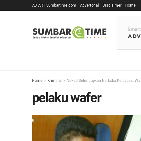
AD ART Sumbartime.com
Advertorial
Disclaimer
Home
Home
Kriminal
Nekad Selundupkan Narkoba Ke Lapas, Warg
pelaku wafer