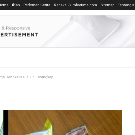
Home
Iklan
Pedoman Berita
Redaksi Sumbartime.com
Sitemap
Tentang K
a Bengkalis Riau ini Ditangkap