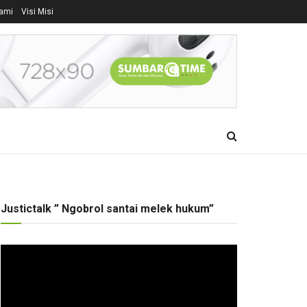
ami
Visi Misi
Justictalk ” Ngobrol santai melek hukum”
Pemutar
Video