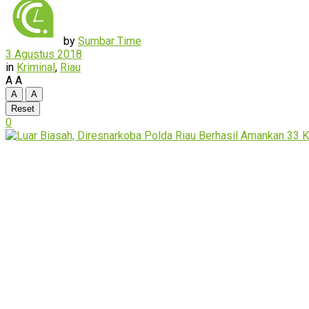
by
Sumbar Time
3 Agustus 2018
in
Kriminal
,
Riau
A
A
A
A
Reset
0