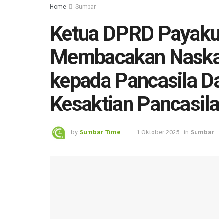
Home
Sumbar
Ketua DPRD Payaku
Membacakan Naskah
kepada Pancasila D
Kesaktian Pancasil
by
Sumbar Time
1 Oktober 2025
in
Sumbar