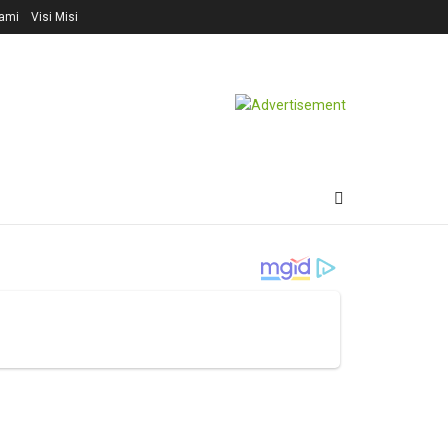
ami
Visi Misi