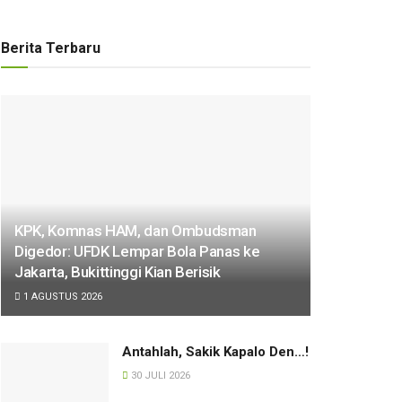
Berita Terbaru
KPK, Komnas HAM, dan Ombudsman
Digedor: UFDK Lempar Bola Panas ke
Jakarta, Bukittinggi Kian Berisik
1 AGUSTUS 2026
Antahlah, Sakik Kapalo Den…!
30 JULI 2026