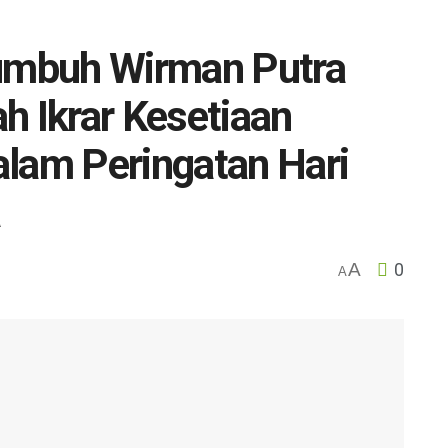
mbuh Wirman Putra
 Ikrar Kesetiaan
alam Peringatan Hari
a
A
0
A