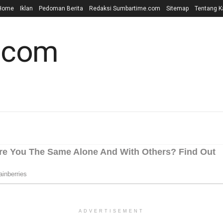
Home
Iklan
Pedoman Berita
Redaksi Sumbartime.com
Sitemap
Tentang K
ADVERTISEMENT