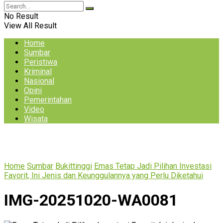
No Result
View All Result
Home
Sumbar
Peristiwa
Kriminal
Nasional
Opini
Pemerintahan
Video
Wisata
Home
Sumbar
Bukittinggi
Emas Tetap Jadi Pilihan Investasi
Favorit, Ini Jenis dan Keunggulannya yang Perlu Diketahui
IMG-20251020-WA0081