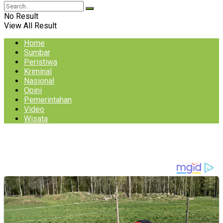
No Result
View All Result
Home
Sumbar
Peristiwa
Kriminal
Nasional
Opini
Pemerintahan
Video
Wisata