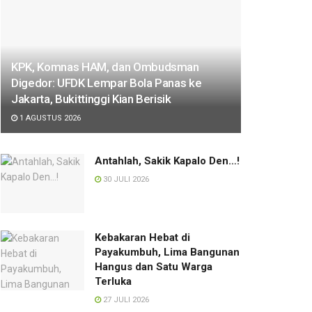
KPK, Komnas HAM, dan Ombudsman
Digedor: UFDK Lempar Bola Panas ke
Jakarta, Bukittinggi Kian Berisik
1 AGUSTUS 2026
Antahlah, Sakik Kapalo Den…!
30 JULI 2026
Kebakaran Hebat di
Payakumbuh, Lima Bangunan
Hangus dan Satu Warga
Terluka
27 JULI 2026