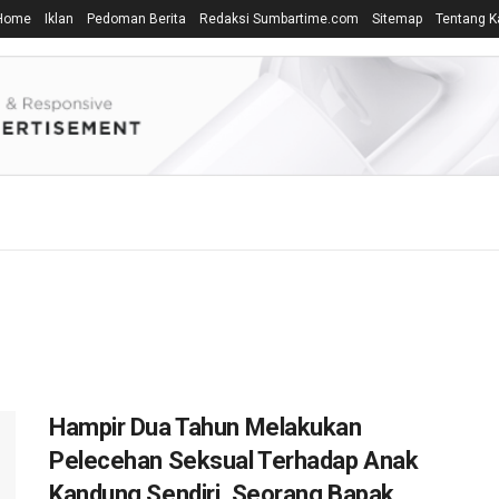
Home
Iklan
Pedoman Berita
Redaksi Sumbartime.com
Sitemap
Tentang K
Hampir Dua Tahun Melakukan
Pelecehan Seksual Terhadap Anak
Kandung Sendiri, Seorang Bapak