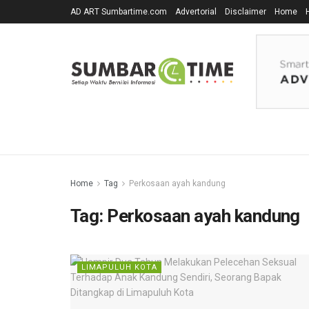
AD ART Sumbartime.com
Advertorial
Disclaimer
Home
Home
Tag
Perkosaan ayah kandung
Tag:
Perkosaan ayah kandung
LIMAPULUH KOTA