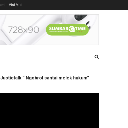
ami
Visi Misi
Justictalk ” Ngobrol santai melek hukum”
Pemutar
Video