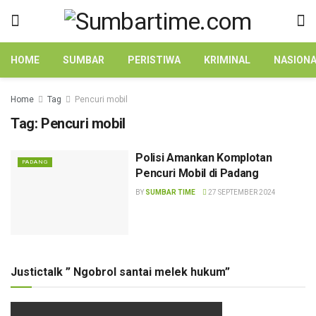
HOME
SUMBAR
PERISTIWA
KRIMINAL
NASION
Home
Tag
Pencuri mobil
Tag:
Pencuri mobil
Polisi Amankan Komplotan
PADANG
Pencuri Mobil di Padang
BY
SUMBAR TIME
27 SEPTEMBER 2024
Justictalk ” Ngobrol santai melek hukum”